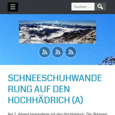
Suchen
☰
nach:
SCHNEESCHUHWANDE
RUNG AUF DEN
HOCHHÄDRICH (A)
Am 1. Advent bewanderte ich den Hochhädrich. Die Skipisten