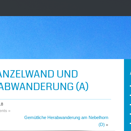
KANZELWAND UND
ABWANDERUNG (A)
18
nts »
Gemütliche Herabwanderung am Nebelhorn
(D)
»