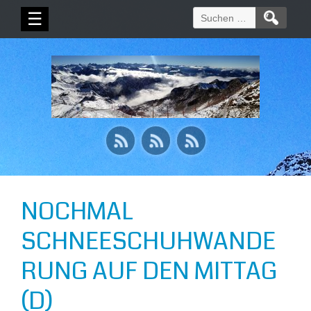
Suchen
☰
nach:
NOCHMAL
SCHNEESCHUHWANDE
RUNG AUF DEN MITTAG
(D)