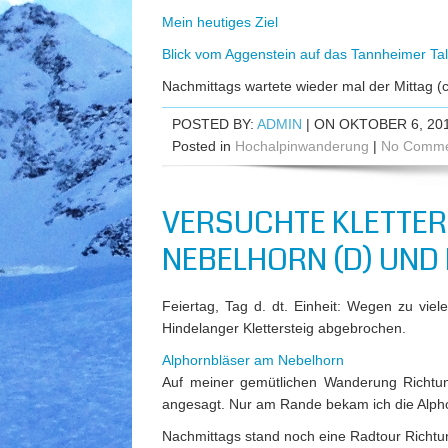
Mein heutiges Ziel
Blick vom Aggenstein auf das Tannheimer Tal
Nachmittags wartete wieder mal der Mittag (c
POSTED BY:
ADMIN
| ON OKTOBER 6, 20
Posted in
Hochalpinwanderung
|
No Comme
VERSUCHTE KLETTE
NEBELHORN (D) UND
Feiertag, Tag d. dt. Einheit: Wegen zu viel
Hindelanger Klettersteig abgebrochen.
Alphornbläser am Nebelhorn
Auf meiner gemütlichen Wanderung Richtun
angesagt. Nur am Rande bekam ich die Alpho
Nachmittags stand noch eine Radtour Rich