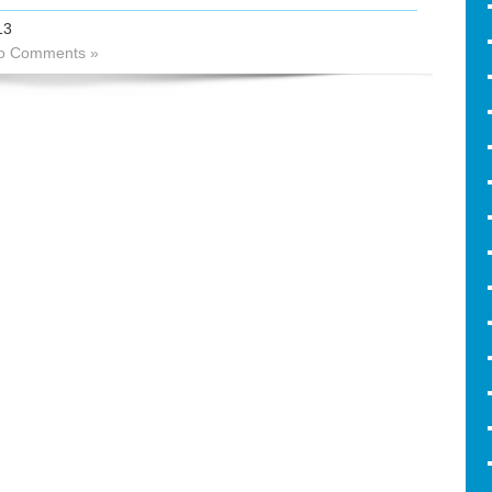
13
o Comments »