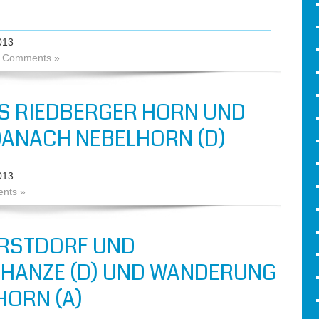
013
 Comments »
S RIEDBERGER HORN UND
ANACH NEBELHORN (D)
013
nts »
RSTDORF UND
HANZE (D) UND WANDERUNG
ORN (A)