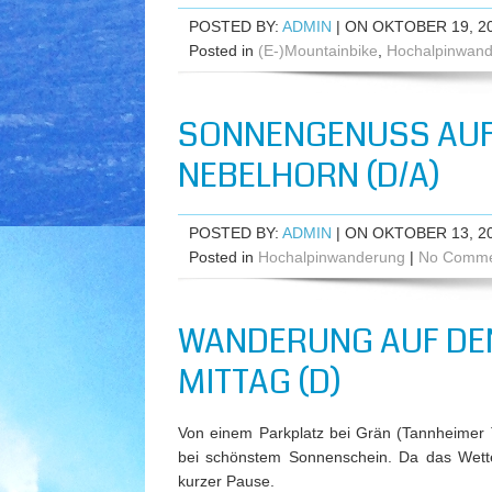
POSTED BY:
ADMIN
| ON OKTOBER 19, 2
Posted in
(E-)Mountainbike
,
Hochalpinwan
SONNENGENUSS AUF 
EBELHORN (D/A)
POSTED BY:
ADMIN
| ON OKTOBER 13, 2
Posted in
Hochalpinwanderung
|
No Comme
WANDERUNG AUF DEN
MITTAG (D)
Von einem Parkplatz bei Grän (Tannheimer T
bei schönstem Sonnenschein. Da das Wetter
kurzer Pause.