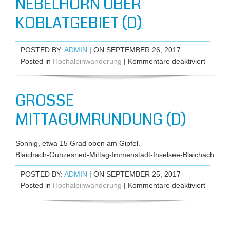
NEBELHORN ÜBER
KOBLATGEBIET (D)
POSTED BY:
ADMIN
| ON SEPTEMBER 26, 2017
für
Posted in
Hochalpinwanderung
|
Kommentare deaktiviert
Wander
am
GROSSE M
Nebelh
über
ITTAGUMRUNDUNG (D)
Koblatg
(D)
Sonnig, etwa 15 Grad oben am Gipfel.
Blaichach-Gunzesried-Mittag-Immenstadt-Inselsee-Blaichach
POSTED BY:
ADMIN
| ON SEPTEMBER 25, 2017
für
Posted in
Hochalpinwanderung
|
Kommentare deaktiviert
Große
Mittag
(D)