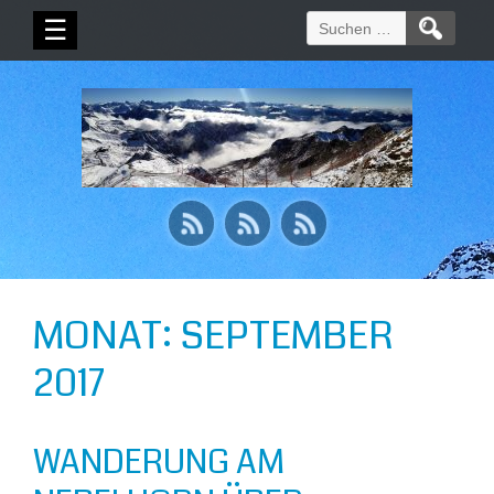
Suchen
☰
nach:
MONAT:
SEPTEMBER
2017
WANDERUNG AM