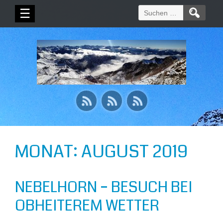
Suchen
☰
nach:
MONAT:
AUGUST 2019
NEBELHORN – BESUCH BEI
OBHEITEREM WETTER