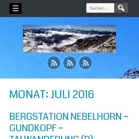
Suchen
☰
nach:
MONAT:
JULI 2016
BERGSTATION NEBELHORN –
GUNDKOPF –