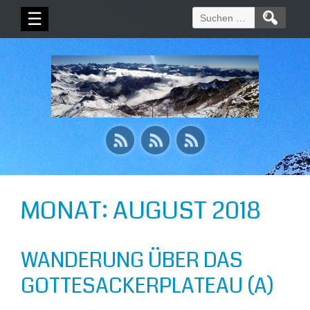
Suchen
☰
nach:
MONAT:
AUGUST 2018
WANDERUNG ÜBER DAS
GOTTESACKERPLATEAU (A)