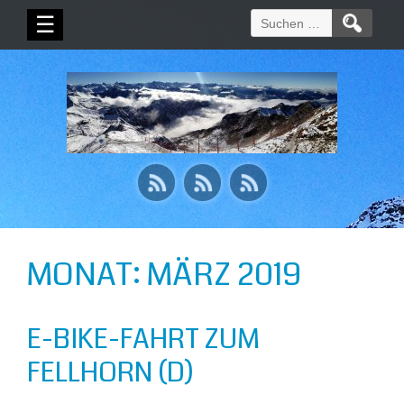
Suchen
☰
nach:
MONAT:
MÄRZ 2019
E-BIKE-FAHRT ZUM
FELLHORN (D)