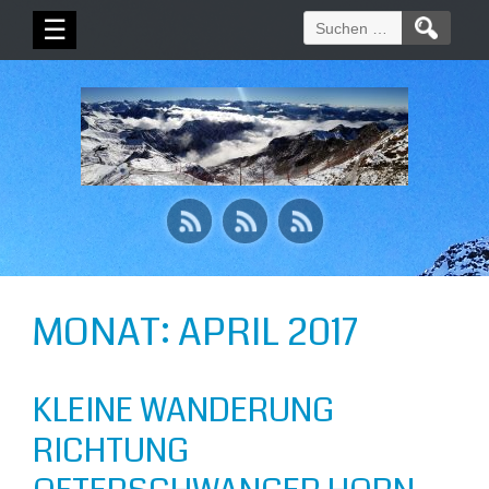
Suchen
☰
nach:
MONAT:
APRIL 2017
KLEINE WANDERUNG
RICHTUNG