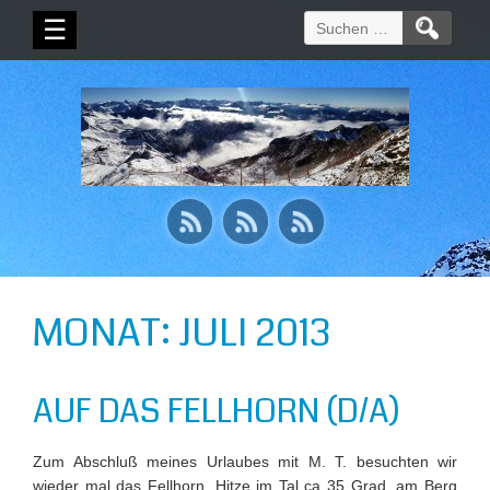
Suchen
☰
nach:
MONAT:
JULI 2013
AUF DAS FELLHORN (D/A)
Zum Abschluß meines Urlaubes mit M. T. besuchten wir
wieder mal das Fellhorn. Hitze im Tal ca 35 Grad, am Berg