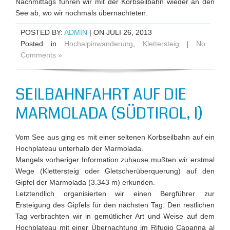
Nachmittags fuhren wir mit der Korbseilbahn wieder an den
See ab, wo wir nochmals übernachteten.
POSTED BY:
ADMIN
| ON JULI 26, 2013
Posted in
Hochalpinwanderung
,
Klettersteig
|
No
Comments »
SEILBAHNFAHRT AUF DIE
MARMOLADA (SÜDTIROL, I)
Vom See aus ging es mit einer seltenen Korbseilbahn auf ein
Hochplateau unterhalb der Marmolada.
Mangels vorheriger Information zuhause mußten wir erstmal
Wege (Klettersteig oder Gletscherüberquerung) auf den
Gipfel der Marmolada (3.343 m) erkunden.
Letztendlich organisierten wir einen Bergführer zur
Ersteigung des Gipfels für den nächsten Tag. Den restlichen
Tag verbrachten wir in gemütlicher Art und Weise auf dem
Hochplateau mit einer Übernachtung im Rifugio Capanna al