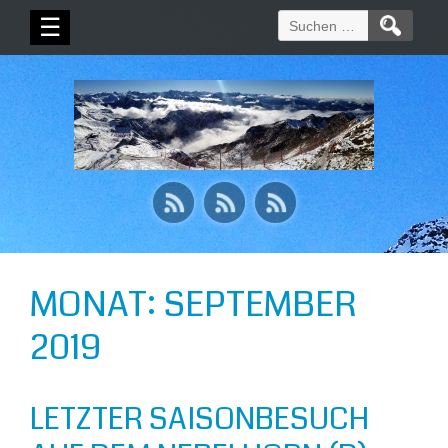
Suchen
☰
nach:
MONAT:
SEPTEMBER
2019
LETZTER SAISONBESUCH