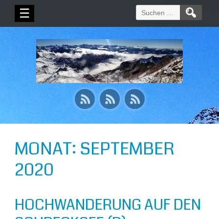
Suchen
☰
nach:
MONAT:
SEPTEMBER
2020
HOCHWANDERUNG AUF DEN