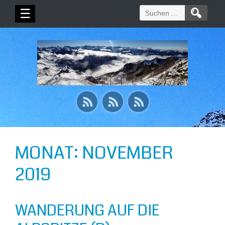
Suchen
☰
nach:
MONAT:
NOVEMBER
2019
WANDERUNG AUF DIE