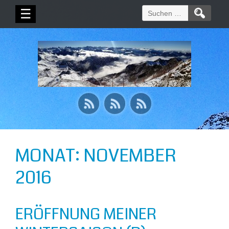
Suchen
☰
nach:
MONAT:
NOVEMBER
2016
ERÖFFNUNG MEINER