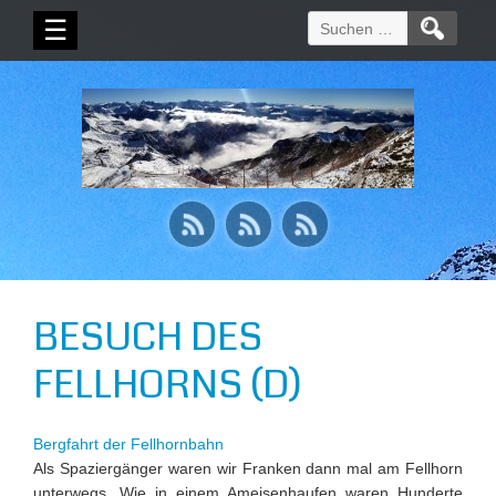
Suchen
☰
nach:
BESUCH DES
FELLHORNS (D)
Bergfahrt der Fellhornbahn
Als Spaziergänger waren wir Franken dann mal am Fellhorn
unterwegs. Wie in einem Ameisenhaufen waren Hunderte