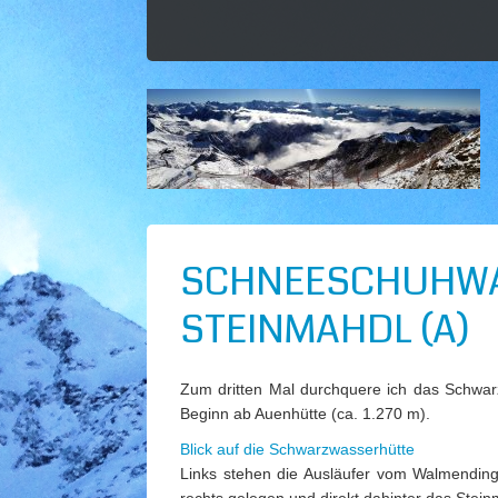
SCHNEESCHUHWA
STEINMAHDL (A)
Zum dritten Mal durchquere ich das Schwarz
Beginn ab Auenhütte (ca. 1.270 m).
Blick auf die Schwarzwasserhütte
Links stehen die Ausläufer vom Walmendinge