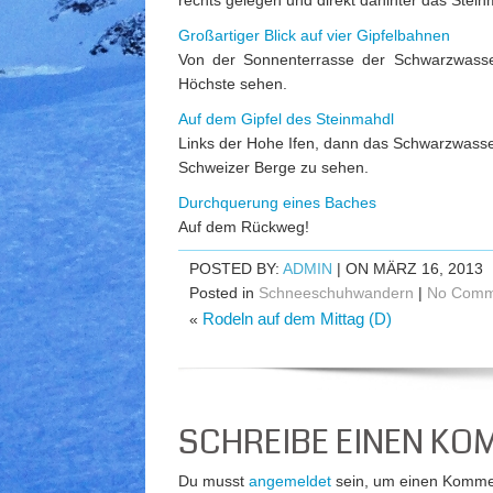
rechts gelegen und direkt dahinter das Stein
Großartiger Blick auf vier Gipfelbahnen
Von der Sonnenterrasse der Schwarzwasse
Höchste sehen.
Auf dem Gipfel des Steinmahdl
Links der Hohe Ifen, dann das Schwarzwasser
Schweizer Berge zu sehen.
Durchquerung eines Baches
Auf dem Rückweg!
POSTED BY:
ADMIN
| ON MÄRZ 16, 2013
Posted in
Schneeschuhwandern
|
No Comm
Rodeln auf dem Mittag (D)
«
SCHREIBE EINEN K
Du musst
angemeldet
sein, um einen Komme