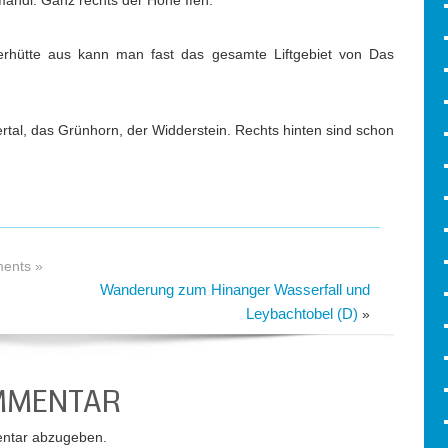
mahdl. Ganz rechts der Hohe Ifen.
rhütte aus kann man fast das gesamte Liftgebiet von Das
tal, das Grünhorn, der Widderstein. Rechts hinten sind schon
ents »
Wanderung zum Hinanger Wasserfall und
Leybachtobel (D)
»
OMMENTAR
ntar abzugeben.