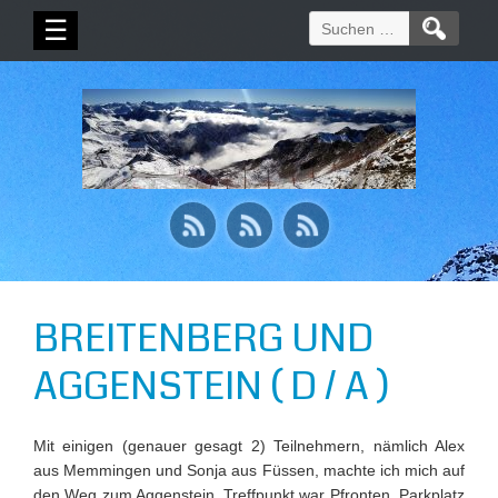
Suchen
☰
nach:
BREITENBERG UND
AGGENSTEIN ( D / A )
Mit einigen (genauer gesagt 2) Teilnehmern, nämlich Alex
aus Memmingen und Sonja aus Füssen, machte ich mich auf
den Weg zum Aggenstein. Treffpunkt war Pfronten, Parkplatz