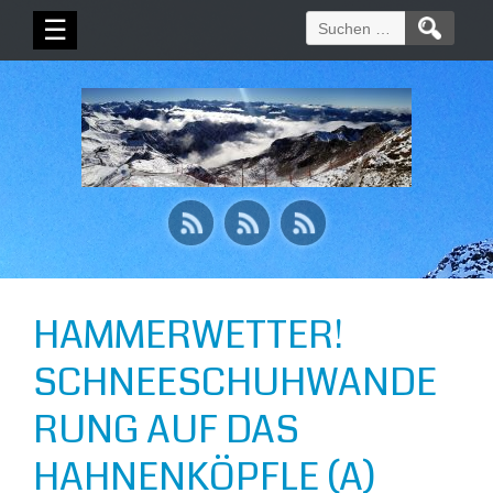
Suchen
☰
nach:
HAMMERWETTER!
SCHNEESCHUHWANDE
RUNG AUF DAS
HAHNENKÖPFLE (A)