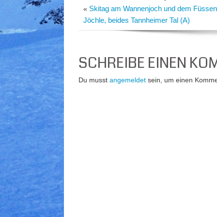
Skitag am Wannenjoch und dem Füssen
«
Jöchle, beides Tannheimer Tal (A)
SCHREIBE EINEN K
Du musst
angemeldet
sein, um einen Komme