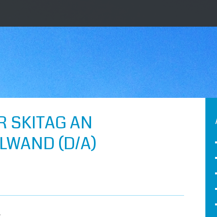
R SKITAG AN
LWAND (D/A)
»