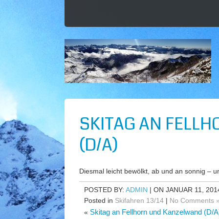
SKITAG AN FELL
(D/A)
Diesmal leicht bewölkt, ab und an sonnig – u
POSTED BY:
ADMIN
| ON JANUAR 11, 201
Posted in
Skifahren 13/14
|
No Comments 
Skitag an Fellhorn und Kanzelwand (D/A
«