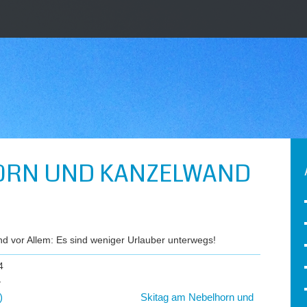
HORN UND KANZELWAND
nd vor Allem: Es sind weniger Urlauber unterwegs!
4
»
)
Skitag am Nebelhorn und