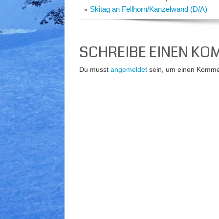
Skitag an Fellhorn/Kanzelwand (D/A)
«
SCHREIBE EINEN K
Du musst
angemeldet
sein, um einen Komme