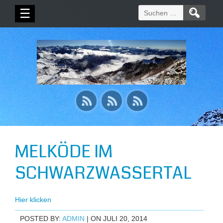
Suchen
☰
nach:
MELKÖDE IM
SCHWARZWASSERTAL
Hier klicken
POSTED BY:
ADMIN
| ON JULI 20, 2014