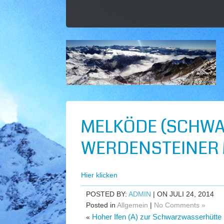
MELKÖDE (SCHWA
WERDENSTEINER 
Hier klicken
POSTED BY:
ADMIN
| ON JULI 24, 2014
Posted in
Allgemein
|
No Comments »
Hoher Ifen (A) zur Schwarzwasserhütte
«