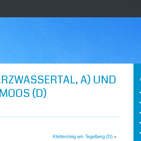
RZWASSERTAL, A) UND
MOOS (D)
Klettersteig am Tegelberg (D)
»