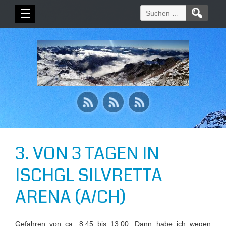
Suchen
☰
nach:
3. VON 3 TAGEN IN
ISCHGL SILVRETTA
ARENA (A/CH)
Gefahren von ca. 8:45 bis 13:00. Dann habe ich wegen