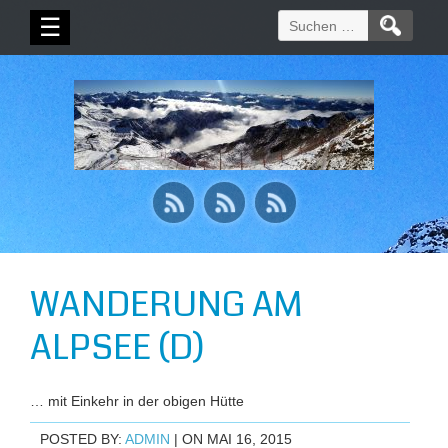
Suchen
☰
nach:
WANDERUNG AM
ALPSEE (D)
… mit Einkehr in der obigen Hütte
POSTED BY:
ADMIN
| ON MAI 16, 2015