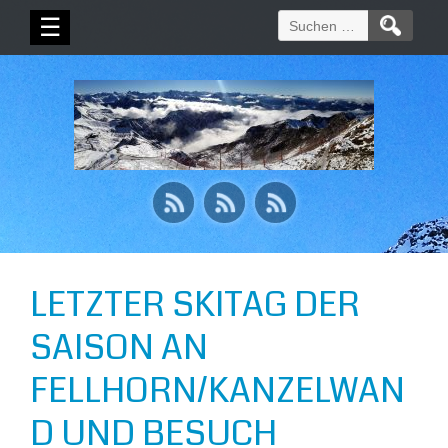
Suchen
☰
nach:
LETZTER SKITAG DER
SAISON AN
FELLHORN/KANZELWAN
D UND BESUCH