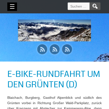
Suchen
☰
nach:
E-BIKE-RUNDFAHRT UM
DEN GRÜNTEN (D)
Blaichach, Burgberg, Gasthof Alpenblick und südlich des
Grünten vorbei in Richtung Großer Wald-Parkplatz, zurück
über Kranzegg mit Abstecher zur Kammeregg-Alpe, dann