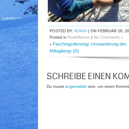
POSTED BY:
ADMIN
| ON FEBRUAR 28, 2
Posted in
Rodelfahren
|
No Comments »
Faschingsdienstag: Umwanderung des
«
Mittagbergs (D)
SCHREIBE EINEN K
Du musst
angemeldet
sein, um einen Komme