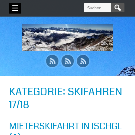
Suchen
☰
nach:
KATEGORIE:
SKIFAHREN
17/18
MIETERSKIFAHRT IN ISCHGL