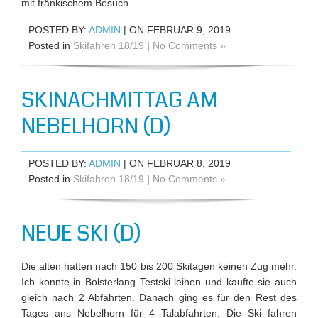
mit fränkischem Besuch.
POSTED BY:
ADMIN
| ON FEBRUAR 9, 2019
Posted in
Skifahren 18/19
|
No Comments »
SKINACHMITTAG AM
NEBELHORN (D)
POSTED BY:
ADMIN
| ON FEBRUAR 8, 2019
Posted in
Skifahren 18/19
|
No Comments »
NEUE SKI (D)
Die alten hatten nach 150 bis 200 Skitagen keinen Zug mehr.
Ich konnte in Bolsterlang Testski leihen und kaufte sie auch
gleich nach 2 Abfahrten. Danach ging es für den Rest des
Tages ans Nebelhorn für 4 Talabfahrten. Die Ski fahren