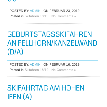
POSTED BY:
ADMIN
| ON FEBRUAR 23, 2019
Posted in
Skifahren 18/19
|
No Comments »
GEBURTSTAGSSKIFAHREN
AN FELLHORN/KANZELWAND
(D/A)
POSTED BY:
ADMIN
| ON FEBRUAR 16, 2019
Posted in
Skifahren 18/19
|
No Comments »
SKIFAHRTAG AM HOHEN
IFEN (A)