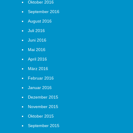
Oktober 2016
September 2016
August 2016
Juli 2016
Juni 2016
Mai 2016
April 2016
März 2016
Februar 2016
Januar 2016
Dezember 2015
November 2015
Oktober 2015
September 2015