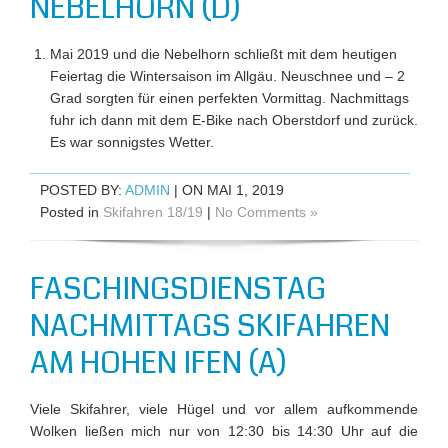
EBELHORN (D)
Mai 2019 und die Nebelhorn schließt mit dem heutigen
Feiertag die Wintersaison im Allgäu. Neuschnee und – 2
Grad sorgten für einen perfekten Vormittag. Nachmittags
fuhr ich dann mit dem E-Bike nach Oberstdorf und zurück.
Es war sonnigstes Wetter.
POSTED BY:
ADMIN
| ON MAI 1, 2019
Posted in
Skifahren 18/19
|
No Comments »
FASCHINGSDIENSTAG
NACHMITTAGS SKIFAHREN
AM HOHEN IFEN (A)
Viele Skifahrer, viele Hügel und vor allem aufkommende
Wolken ließen mich nur von 12:30 bis 14:30 Uhr auf die