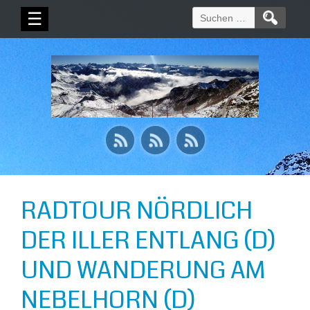
Suchen
☰
nach:
RADTOUR NÖRDLICH
DER ILLER ENTLANG (D)
UND WANDERUNG AM
NEBELHORN (D)