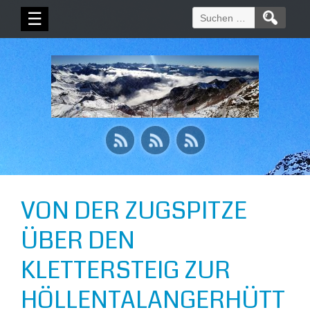
Suchen
☰
nach:
VON DER ZUGSPITZE
ÜBER DEN
KLETTERSTEIG ZUR
HÖLLENTALANGERHÜTT