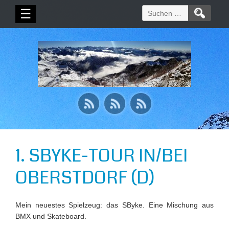
Suchen
☰
nach:
1. SBYKE-TOUR IN/BEI
OBERSTDORF (D)
Mein neuestes Spielzeug: das SByke. Eine Mischung aus
BMX und Skateboard.