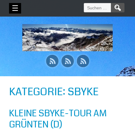
Suchen
☰
nach:
KATEGORIE:
SBYKE
KLEINE SBYKE-TOUR AM
GRÜNTEN (D)