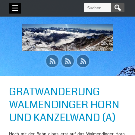
Suchen
☰
nach:
GRATWANDERUNG
WALMENDINGER HORN
UND KANZELWAND (A)
Hoch mit der Bahn gings erst auf das Walmendinger Horn.