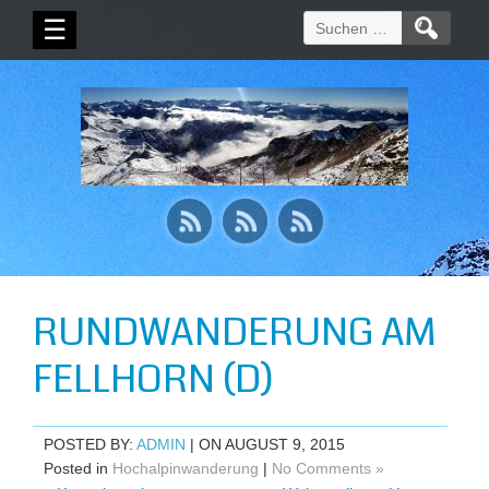
Suchen
☰
nach:
RUNDWANDERUNG AM
FELLHORN (D)
POSTED BY:
ADMIN
| ON AUGUST 9, 2015
Posted in
Hochalpinwanderung
|
No Comments »