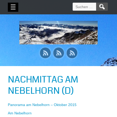
Suchen
☰
nach:
NACHMITTAG AM
NEBELHORN (D)
Panorama am Nebelhorn – Oktober 2015
Am Nebelhorn