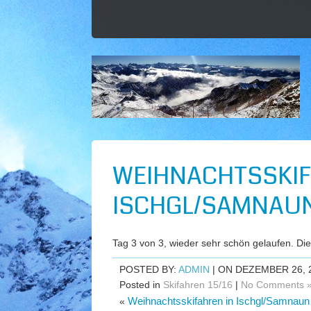
WEIHNACHTSSKIF
ISCHGL/SAMNAUN
Tag 3 von 3, wieder sehr schön gelaufen. Di
POSTED BY:
ADMIN
| ON DEZEMBER 26, 
Posted in
Skifahren 15/16
|
No Comments 
Weihnachtsskifahren in Ischgl/Samnaun
«