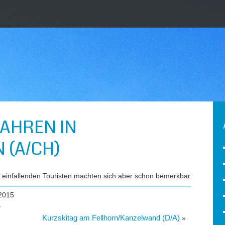
AHREN IN
 (A/CH)
e einfallenden Touristen machten sich aber schon bemerkbar.
2015
»
Kurzskitag am Fellhorn/Kanzelwand (D/A)
»