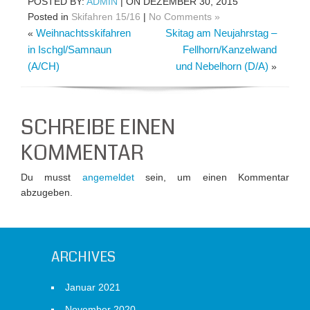
POSTED BY:
ADMIN
| ON DEZEMBER 30, 2015
Posted in
Skifahren 15/16
|
No Comments »
Weihnachtsskifahren
Skitag am Neujahrstag –
«
in Ischgl/Samnaun
Fellhorn/Kanzelwand
(A/CH)
und Nebelhorn (D/A)
»
SCHREIBE EINEN
KOMMENTAR
Du musst
angemeldet
sein, um einen Kommentar
abzugeben.
ARCHIVES
Januar 2021
November 2020