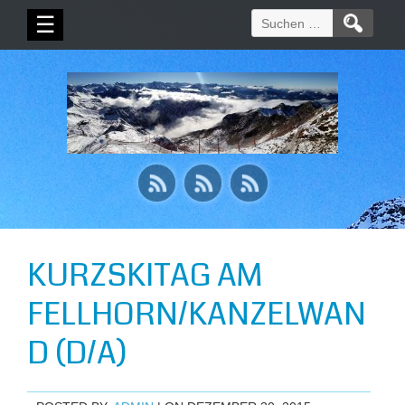
Suchen
☰
nach:
KURZSKITAG AM
FELLHORN/KANZELWAN
D (D/A)