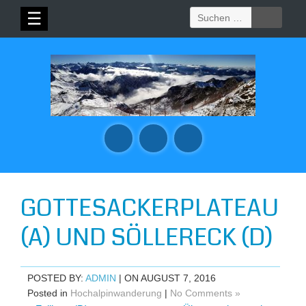
Suchen
☰
nach:
GOTTESACKERPLATEAU
(A) UND SÖLLERECK (D)
POSTED BY:
ADMIN
| ON AUGUST 7, 2016
Posted in
Hochalpinwanderung
|
No Comments »