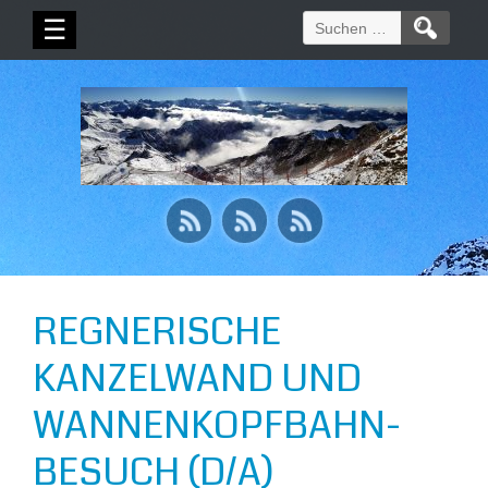
Suchen
☰
nach:
REGNERISCHE
KANZELWAND UND
WANNENKOPFBAHN-
BESUCH (D/A)