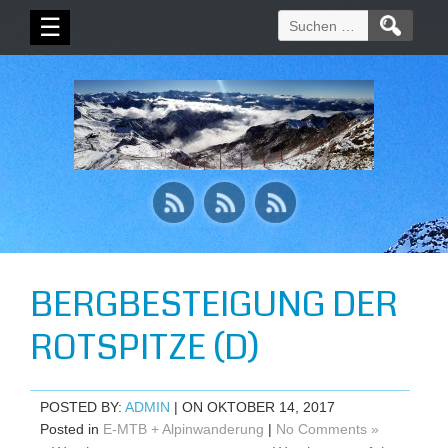
Suchen
☰
nach:
BERGBESTEIGUNG DER
ROTSPITZE (D)
POSTED BY:
ADMIN
| ON OKTOBER 14, 2017
Posted in
E-MTB + Alpinwanderung
|
No Comments »