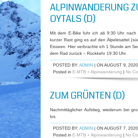
ALPINWANDERUNG ZU
OYTALS (D)
Mit dem E-Bike fuhr ich ab 9:30 Uhr nach 
kurzer Rast ging es auf den Älpelesattel (s
Eisseen. Hier verbrachte ich 1 Stunde am See
dem Rad zurück – Rückkehr 19:30 Uhr.
POSTED BY:
ADMIN
| ON AUGUST 9, 2020
Posted in
E-MTB + Alpinwanderung
|
No Co
ZUM GRÜNTEN (D)
Nachmittäglicher Aufstieg, wiederum bei gr
los.
POSTED BY:
ADMIN
| ON AUGUST 7, 2020
Posted in
E-MTB + Alpinwanderung
|
No Co