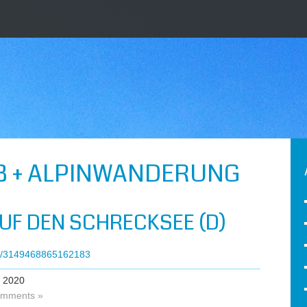
B + ALPINWANDERUNG
F DEN SCHRECKSEE (D)
ts/3149468865162183
 2020
mments »