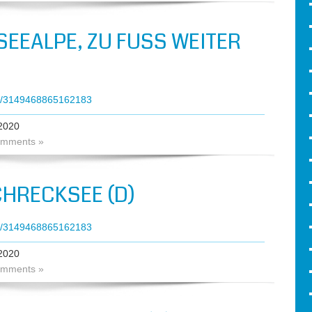
SEEALPE, ZU FUSS WEITER Z
ts/3149468865162183
2020
mments »
HRECKSEE (D)
ts/3149468865162183
2020
mments »