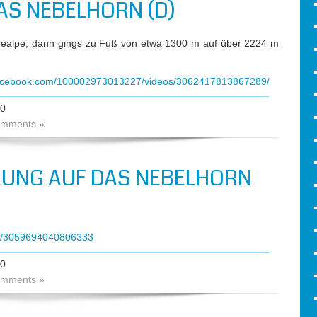
S NEBELHORN (D)
Seealpe, dann gings zu Fuß von etwa 1300 m auf über 2224 m
facebook.com/100002973013227/videos/3062417813867289/
20
mments »
UNG AUF DAS NEBELHORN
ts/3059694040806333
20
mments »