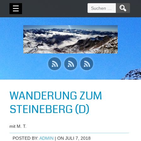
Suchen
☰
nach:
WANDERUNG ZUM
STEINEBERG (D)
mit M. T.
POSTED BY:
ADMIN
| ON JULI 7, 2018