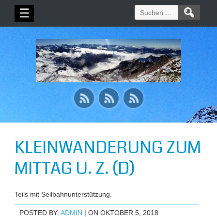
Suchen
☰
nach:
KLEINWANDERUNG ZUM
MITTAG U. Z. (D)
Teils mit Seilbahnunterstützung.
POSTED BY:
ADMIN
| ON OKTOBER 5, 2018