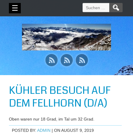
Suchen
☰
nach:
KÜHLER BESUCH AUF
DEM FELLHORN (D/A)
Oben waren nur 18 Grad, im Tal um 32 Grad.
POSTED BY:
ADMIN
| ON AUGUST 9, 2019