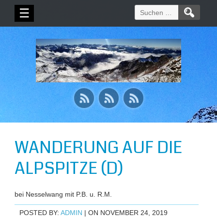
Suchen
☰
nach:
WANDERUNG AUF DIE
ALPSPITZE (D)
bei Nesselwang mit P.B. u. R.M.
POSTED BY:
ADMIN
| ON NOVEMBER 24, 2019