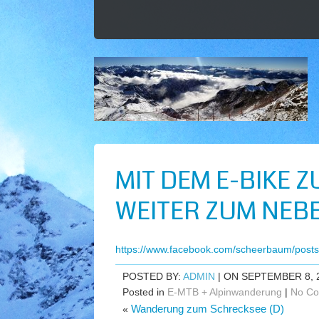
MIT DEM E-BIKE ZU
EITER ZUM NEBE
https://www.facebook.com/scheerbaum/pos
POSTED BY:
ADMIN
| ON SEPTEMBER 8, 
Posted in
E-MTB + Alpinwanderung
|
No Co
Wanderung zum Schrecksee (D)
«