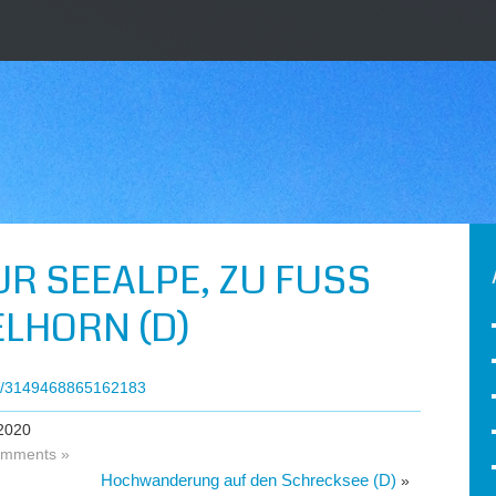
R SEEALPE, ZU FUSS W
LHORN (D)
ts/3149468865162183
2020
mments »
Hochwanderung auf den Schrecksee (D)
»