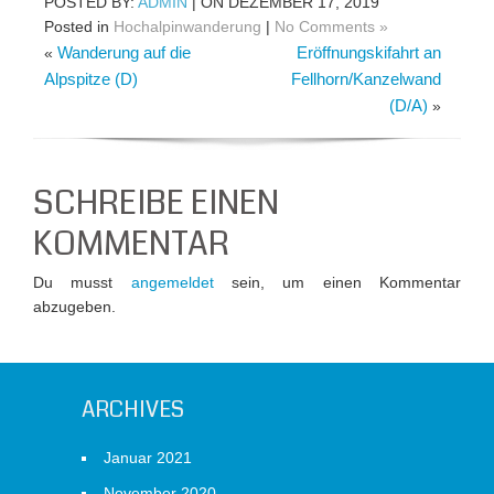
POSTED BY:
ADMIN
| ON DEZEMBER 17, 2019
Posted in
Hochalpinwanderung
|
No Comments »
Wanderung auf die
Eröffnungskifahrt an
«
Alpspitze (D)
Fellhorn/Kanzelwand
(D/A)
»
SCHREIBE EINEN
KOMMENTAR
Du musst
angemeldet
sein, um einen Kommentar
abzugeben.
ARCHIVES
Januar 2021
November 2020