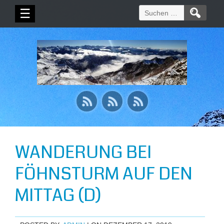
Suchen
☰
nach:
WANDERUNG BEI
FÖHNSTURM AUF DEN
MITTAG (D)